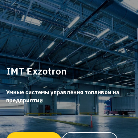
IMT Exzotron
Умные
системы
управления топливом на
предприятии